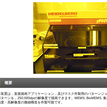
概要
本装置は，直接描画アプリケーション，及びマスク作製用のパターンジ
パターンを，250,000dpiの解像度で描画できます。MEMS, BioMEM
精度・高解像度の微細構造を作製可能です。