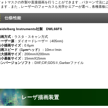
フォトマスクの作製や直接描画を行うことができます．パターン寸法により
きます．また，レーザーのフォーカスも光学かエアーが選べ，各種基板
仕様/性能
eidelberg Instruments社製 DWL66FS
描画方式
：ラスタ・スキャン方式
レーザー源
：ダイオードレーザー（405nm)
最小描画サイズ
：0.6μm
描画スピード（1μmヘッド）
：10m㎡/min
最大描画サイズ
：200mmX200mm
最小基板サイズ
：15mmX15mm
コンバージョンソフト
：DXF,CIF,GDSⅡ,Garberファイル
レーザ描画装置