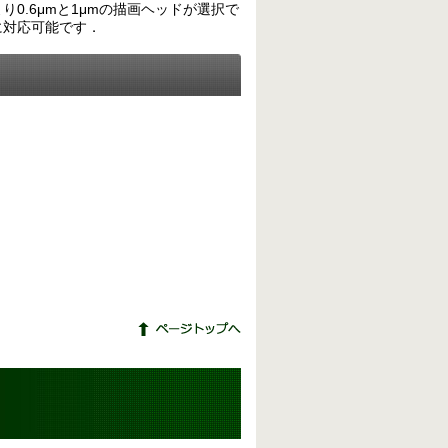
0.6μmと1μmの描画ヘッドが選択で
に対応可能です．