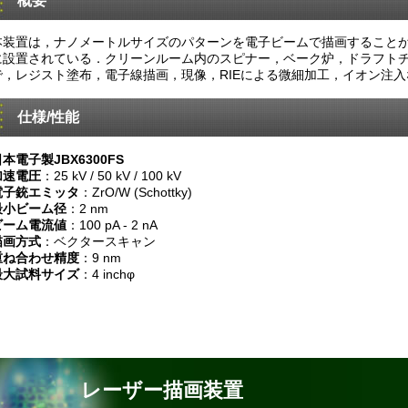
本装置は，ナノメートルサイズのパターンを電子ビームで描画することが
に設置されている．クリーンルーム内のスピナー，ベーク炉，ドラフト
で，レジスト塗布，電子線描画，現像，RIEによる微細加工，イオン注
仕様/性能
本電子製JBX6300FS
加速電圧
：25 kV / 50 kV / 100 kV
電子銃エミッタ
：ZrO/W (Schottky)
最小ビーム径
：2 nm
ビーム電流値
：100 pA - 2 nA
描画方式
：ベクタースキャン
重ね合わせ精度
：9 nm
最大試料サイズ
：4 inchφ
レーザー描画装置