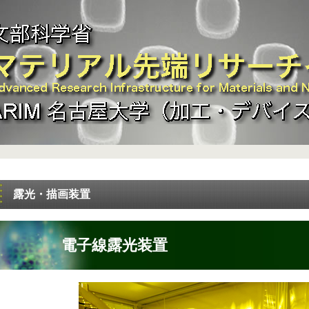
露光・描画装置
電子線露光装置