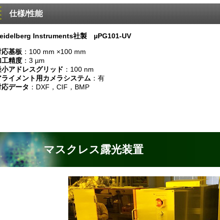
仕様/性能
eidelberg Instruments社製 µPG101-UV
対応基板
：100 mm ×100 mm
加工精度
：3 µm
最小アドレスグリッド
：100 nm
アライメント用カメラシステム
：有
対応データ
：DXF，CIF，BMP
マスクレス露光装置