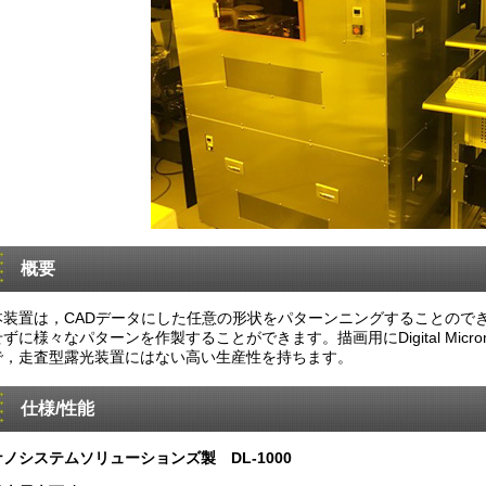
概要
本装置は，CADデータにした任意の形状をパターンニングすることので
ずに様々なパターンを作製することができます。描画用にDigital Micromi
で，走査型露光装置にはない高い生産性を持ちます。
仕様/性能
ナノシステムソリューションズ製 DL-1000